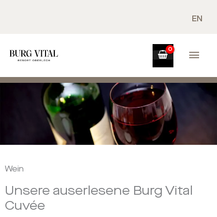
Zum
Inhalt
EN
springen
Hau
Wein
Unsere auserlesene Burg Vital
Cuvée