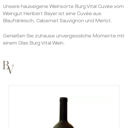
Unsere hauseigene Weinsorte Burg Vital Cuvée vom
Weingut Heribert Bayer ist eine Cuvée aus
Blaufränkisch, Cabernet Sauvignon und Merlot.
Genießen Sie zuhause unvergessliche Momente mit
einem Glas Burg Vital Wein.
Dieses
Produkt
weist
mehrere
Varianten
auf.