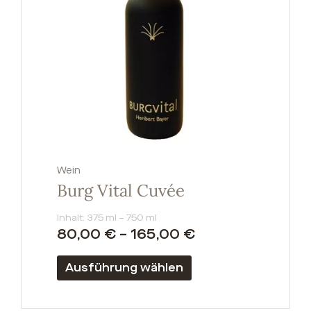
Die
Optionen
können
auf
der
Produktseite
gewählt
werden
Wein
Burg Vital Cuvée
Inhalt: 375
ml
– 750
ml
80,00
€
–
165,00
€
Ausführung wählen