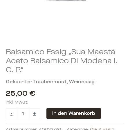
Menge
Balsamico Essig „Sua Maestá
Aceto Balsamico Di Modena I.
G. P.“
Gekochter Traubenmost, Weinessig.
25,00
€
inkl. MwSt.
-
+
In den Warenkorb
Artikelnummer:
40033-26
Kategorie:
Öle & Essig