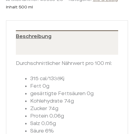
Inhalt: 500
ml
Beschreibung
Zusätzliche Informationen
Durchschnittlicher Nährwert pro 100 ml:
315 cal/1338Kj
Fett 0g
gesättigte Fettsäuren 0g
Kohlehydrate 74g
Zucker 74g
Protein 0,06g
Salz 0,05g
Säure 6%